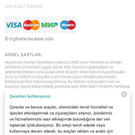
GÜVENLI ÖDEME:
© ‌tr.phone-location.info
GENEL ŞARTLAR:
Müşteriler, Hizmet özelliklerini yalnızca Web Sitesi Yönetimi tarafından
belirlenen prosedüre uygun olarak Web Sitesine kaydolduktan ve
yetkilendirildikten sonra kullanabilir. Müşteri, Web Sitesine kaydolmadan
önce bu Hüküm ve Koşullara tam olarak aşina olmakla yükümlüdür.
Kullanıcının Web Sitesine kaydolması, bu Hüküm ve Koşulların tam ve
koşulsuz olarak kabul edildiği anlamına gelir. Web Sitesi Yönetimi, herhangi
bir zamanda bu Sözleşmenin şartlarını tek taraflı olarak değiştirme
Çerezleri kullanıyoruz
hakkına sahiptir. Bu tür değişiklikler, Sözleşmenin yeni versiyonunun Web
Sitesinde yayınlandığı tarihten itibaren 3 (üç) gün sonra yürürlüğe
girmelidir. Kullanıcı yapılan değişiklikleri kabul etmezse, Web Sitesine
Çerezler ve benzer araçları, sitemizdeki temel hizmetleri ve
erişimden vazgeçmeli, Web Sitesinde sağlanan bilgileri kullanmayı ve
işlevleri etkinleştirmek ve ziyaretçilerin sitemiz, ürünlerimiz
Hizmetleri kullanmayı bırakmalıdır.
ve hizmetlerimizle nasıl etkileşimde bulunduğuna dair veri
Telefon Konum Takibi
Fiyatlandırma
toplamak içinkullanıyoruz. Bu siteyi tercih ederek veya
kullanmaya devam ederek, bu araçları reklam ve analiz için