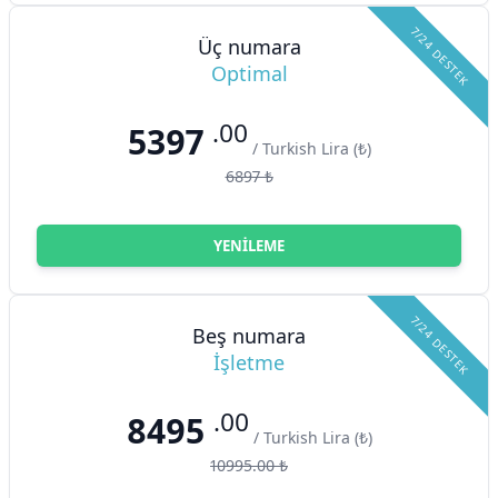
7/24 DESTEK
Üç numara
Optimal
.00
5397
/ Turkish Lira (₺)
6897 ₺
YENILEME
7/24 DESTEK
Beş numara
İşletme
.00
8495
/ Turkish Lira (₺)
10995.00 ₺