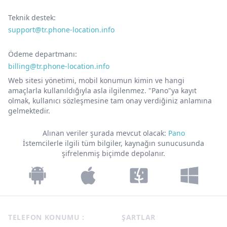
Teknik destek:
support@‌tr.phone-location.info
Ödeme departmanı:
billing@tr.phone-location.info
Web sitesi yönetimi, mobil konumun kimin ve hangi
amaçlarla kullanıldığıyla asla ilgilenmez. "Pano"ya kayıt
olmak, kullanıcı sözleşmesine tam onay verdiğiniz anlamına
gelmektedir.
Alınan veriler şurada mevcut olacak:
Pano
İstemcilerle ilgili tüm bilgiler, kaynağın sunucusunda
şifrelenmiş biçimde depolanır.
Footer
TELEFON KONUMU :
ŞARTLAR