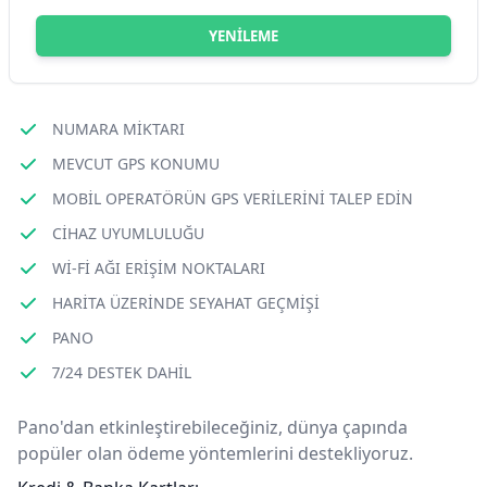
YENILEME
NUMARA MIKTARI
MEVCUT GPS KONUMU
MOBIL OPERATÖRÜN GPS VERILERINI TALEP EDIN
CIHAZ UYUMLULUĞU
WI-FI AĞI ERIŞIM NOKTALARI
HARITA ÜZERINDE SEYAHAT GEÇMIŞI
PANO
7/24 DESTEK DAHIL
Pano'dan etkinleştirebileceğiniz, dünya çapında
popüler olan ödeme yöntemlerini destekliyoruz.