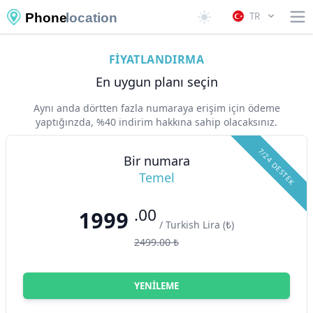
TR
Phone
location
FIYATLANDIRMA
En uygun planı seçin
Aynı anda dörtten fazla numaraya erişim için ödeme
yaptığınzda, %40 indirim hakkına sahip olacaksınız.
7/24 DESTEK
Bir numara
Temel
.00
1999
/ Turkish Lira (₺)
2499.00 ₺
YENILEME