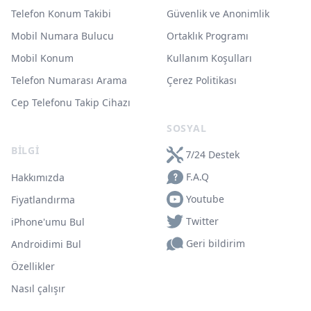
Telefon Konum Takibi
Güvenlik ve Anonimlik
Mobil Numara Bulucu
Ortaklık Programı
Mobil Konum
Kullanım Koşulları
Telefon Numarası Arama
Çerez Politikası
Cep Telefonu Takip Cihazı
SOSYAL
BILGI
7/24 Destek
F.A.Q
Hakkımızda
Youtube
Fiyatlandırma
Twitter
iPhone'umu Bul
Geri bildirim
Androidimi Bul
Özellikler
Nasıl çalışır