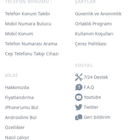
TELEFON KONUMU :
ŞARTLAR
Telefon Konum Takibi
Güvenlik ve Anonimlik
Mobil Numara Bulucu
Ortaklık Programı
Mobil Konum
Kullanım Koşulları
Telefon Numarası Arama
Çerez Politikası
Cep Telefonu Takip Cihazı
SOSYAL
BILGI
7/24 Destek
F.A.Q
Hakkımızda
Youtube
Fiyatlandırma
Twitter
iPhone'umu Bul
Geri bildirim
Androidimi Bul
Özellikler
Nasıl çalışır