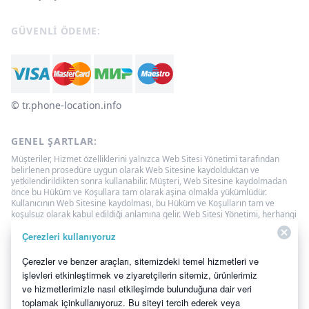
GÜVENLI ÖDEME:
© ‌tr.phone-location.info
GENEL ŞARTLAR:
Müşteriler, Hizmet özelliklerini yalnızca Web Sitesi Yönetimi tarafından
belirlenen prosedüre uygun olarak Web Sitesine kaydolduktan ve
yetkilendirildikten sonra kullanabilir. Müşteri, Web Sitesine kaydolmadan
önce bu Hüküm ve Koşullara tam olarak aşina olmakla yükümlüdür.
Kullanıcının Web Sitesine kaydolması, bu Hüküm ve Koşulların tam ve
koşulsuz olarak kabul edildiği anlamına gelir. Web Sitesi Yönetimi, herhangi
bir zamanda bu Sözleşmenin şartlarını tek taraflı olarak değiştirme
Çerezleri kullanıyoruz
hakkına sahiptir. Bu tür değişiklikler, Sözleşmenin yeni versiyonunun Web
Sitesinde yayınlandığı tarihten itibaren 3 (üç) gün sonra yürürlüğe
girmelidir. Kullanıcı yapılan değişiklikleri kabul etmezse, Web Sitesine
Çerezler ve benzer araçları, sitemizdeki temel hizmetleri ve
erişimden vazgeçmeli, Web Sitesinde sağlanan bilgileri kullanmayı ve
işlevleri etkinleştirmek ve ziyaretçilerin sitemiz, ürünlerimiz
Hizmetleri kullanmayı bırakmalıdır.
ve hizmetlerimizle nasıl etkileşimde bulunduğuna dair veri
Telefon Konum Takibi
Özellikler
Aile Bulucu
toplamak içinkullanıyoruz. Bu siteyi tercih ederek veya